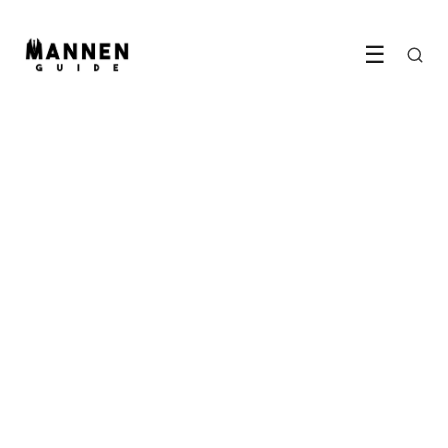
☰
ETEN & DRINKEN
Maak simpel indruk in de
keuken
15 May 2022
·
5 min leestijd