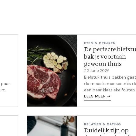
ETEN & DRINKEN
De perfecte biefst
bak je voortaan
gewoon thuis
22 June 2026
l
Biefstuk thuis bakken gaat
 paar
de meeste mensen mis d
urt
een paar klassieke fouten.
Dit
Met de juiste pan, basting
LEES MEER →
en.
techniek en een
vleesthermometer bak je
voortaan een biefstuk die
restaurantversies evenaar
RELATIES & DATING
Duidelijk zijn op