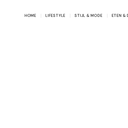
HOME
LIFESTYLE
STIJL & MODE
ETEN & 
 vlechtwerk
aat
haite tot Ann
je eerder in een