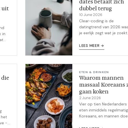
dates betaalt zich
 uit
dubbel terug
10 June 2026
Clear-coding is de
datingtrend van 2026 waa
end
je eerlijk zegt wat je zoekt
 in
Tinder-onderzoek bewijst
at
meer dan de helft van de
en de
LEES MEER →
mannen op zoek is naar e
t
serieuze relatie, maar dat
en
vrouwen dat niet weten. H
is hoe je het aanpakt.
ETEN & DRINKEN
 die
Waarom mannen
massaal Koreaans z
gaan koken
2 June 2026
Vier op tien Nederlanders
eten inmiddels regelmatig
g
Koreaans, en mannen doe
 het
het vaker om een specifie
ve -