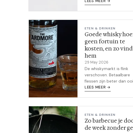
een auto die ook kan vli
LEES MEER →
Het Nederlandse bedrijf u
Raamsdonksveer heeft 
goedkeuring als
autofabrikant. Dit is wat 
ETEN & DRINKEN
moet weten.
Goede whisky hoe
geen fortuin te
kosten, en zo vind
hem
29 May 2026
De whiskymarkt is flink
verschoven. Betaalbare
flessen zijn beter dan ooi
Ierse whisky maakt een st
LEES MEER →
comeback, en Japanse
distilleerderijen buiten d
bekende namen leveren
steeds meer kwaliteit. Dit
ETEN & DRINKEN
wat je nu moet weten.
Zo barbecue je do
de week zonder g