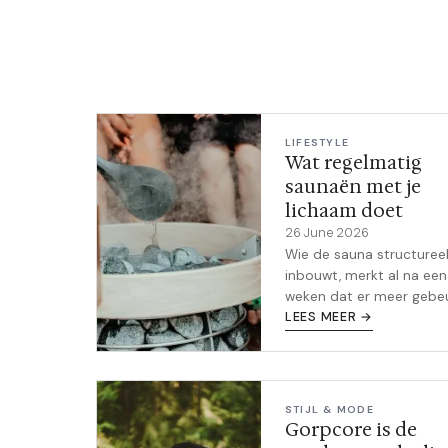
LEES ARTIKEL →
LIFESTYLE
Wat regelmatig
saunaën met je
lichaam doet
26 June 2026
Wie de sauna structuree
inbouwt, merkt al na een
weken dat er meer gebe
dan ontspanning alleen. 
LEES MEER →
zijn de bewezen voordel
STIJL & MODE
Gorpcore is de