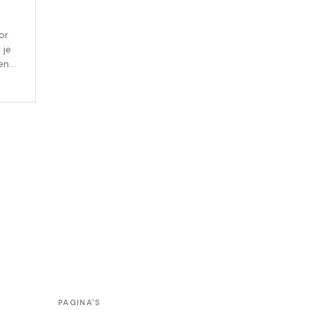
or
 je
een
ete
PAGINA'S