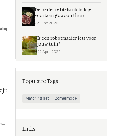
De perfecte biefstuk bak je
voortaan gewoon thuis
22 June 2026
rbij
.
Is een robotmaaier iets voor
 dat
jouw tuin?
22 April 2025
en
ier
Populaire Tags
ijn
Matching set
Zomermode
n
Links
ke