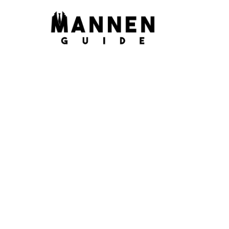
UITGELICHT
Deze legerjas met
verovert nu de str
Vergeet de bomberjack even. Op de catwalks van K
Demeulemeester dook deze winter een jasje op dat 
fanfarekorps verwacht dan op de ...