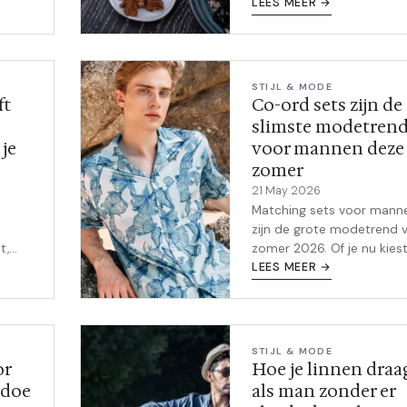
reden: betaalbaar, snel kl
egen.
LEES MEER →
te maken, en vol stevige
it
smaken. Ontdek welke
RDW-
gerechten je thuis moet
proberen.
je
STIJL & MODE
ft
Co-ord sets zijn de
slimste modetren
 je
voor mannen deze
zomer
21 May 2026
Matching sets voor mann
zijn de grote modetrend 
t,
zomer 2026. Of je nu kies
ille
voor linnen, terry cloth of
LEES MEER →
sportieve variant: hier lees
e
welke er zijn en hoe je ze 
combineert.
 is
STIJL & MODE
or
Hoe je linnen draa
edoe
als man zonder er