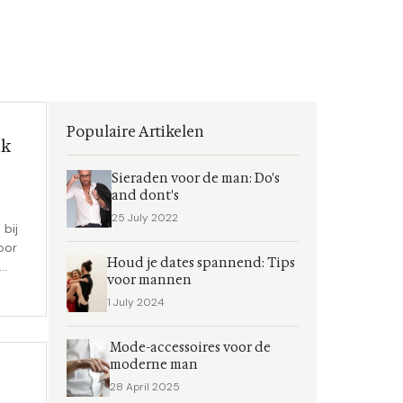
Populaire Artikelen
uk
Sieraden voor de man: Do's
and dont's
25 July 2022
 bij
oor
Houd je dates spannend: Tips
voor mannen
-
1 July 2024
Mode-accessoires voor de
t.
moderne man
28 April 2025