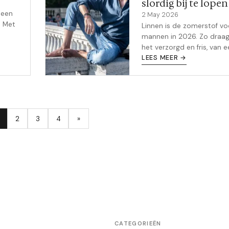
slordig bij te lopen
leen
2 May 2026
. Met
Linnen is de zomerstof vo
mannen in 2026. Zo draag
het verzorgd en fris, van 
overhemd tot een compl
LEES MEER →
ijks
matching set.
0
2
3
4
»
CATEGORIEËN