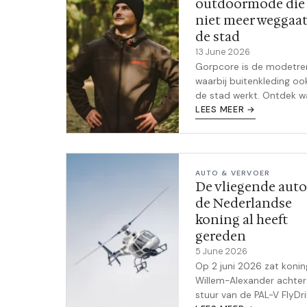
outdoormode die
niet meer weggaat
de stad
13 June 2026
Gorpcore is de modetr
waarbij buitenkleding ook
de stad werkt. Ontdek w
gorpcore is, welke merk
LEES MEER →
toon zetten en hoe je he
combineert zonder op e
wandelaar te lijken.
AUTO & VERVOER
De vliegende auto
de Nederlandse
koning al heeft
gereden
5 June 2026
Op 2 juni 2026 zat konin
Willem-Alexander achter
stuur van de PAL-V FlyDri