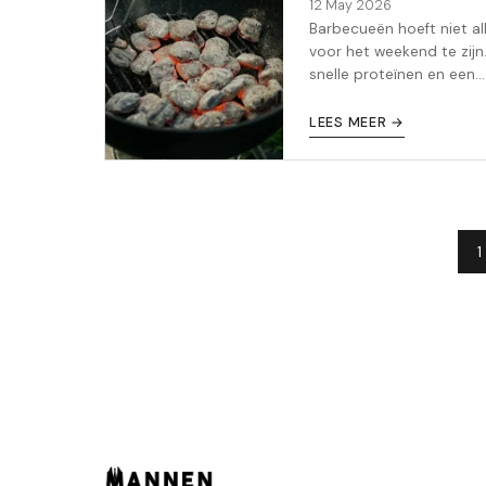
12 May 2026
Barbecueën hoeft niet al
voor het weekend te zijn
snelle proteïnen en een
marinade van de avond
ervoor zet je ook
LEES MEER →
doordeweeks iets smakel
op tafel in minder dan 3
minuten.
1