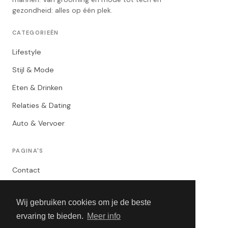
gezondheid: alles op één plek.
CATEGORIEËN
Lifestyle
Stijl & Mode
Eten & Drinken
Relaties & Dating
Auto & Vervoer
PAGINA'S
Contact
Privacybeleid
Wij gebruiken cookies om je de beste
Algemene Voorwaarden
ervaring te bieden.
Meer info
Adverteren