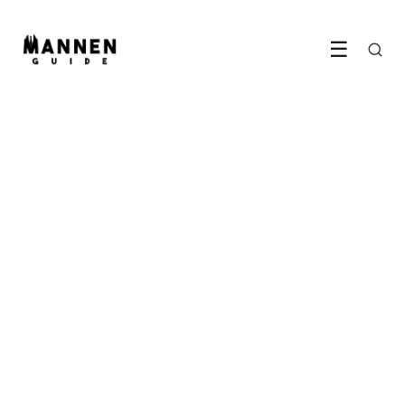
☰
ETEN & DRINKEN
De stille opmars van
alcoholvrij bier bij mannen
23 April 2026
·
6 min leestijd