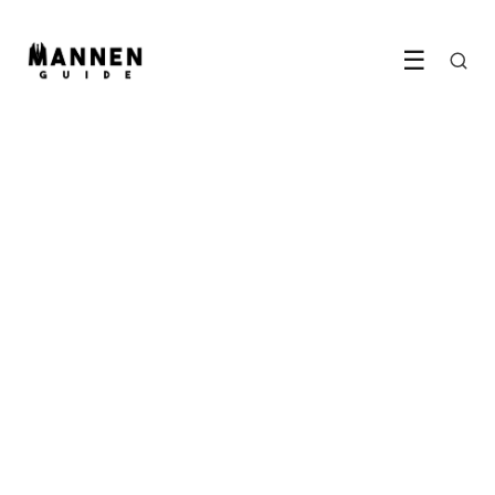
☰
LIFESTYLE
Wat regelmatig saunaën met
je lichaam doet
26 June 2026
·
6 min leestijd