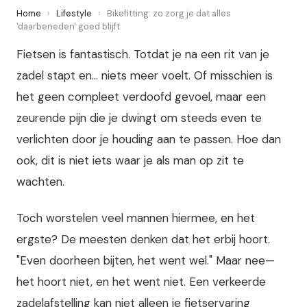
Home
›
Lifestyle
›
Bikefitting: zo zorg je dat alles
'daarbeneden' goed blijft
Fietsen is fantastisch. Totdat je na een rit van je
zadel stapt en... niets meer voelt. Of misschien is
het geen compleet verdoofd gevoel, maar een
zeurende pijn die je dwingt om steeds even te
verlichten door je houding aan te passen. Hoe dan
ook, dit is niet iets waar je als man op zit te
wachten.
Toch worstelen veel mannen hiermee, en het
ergste? De meesten denken dat het erbij hoort.
"Even doorheen bijten, het went wel." Maar nee—
het hoort niet, en het went niet. Een verkeerde
zadelafstelling kan niet alleen je fietservaring