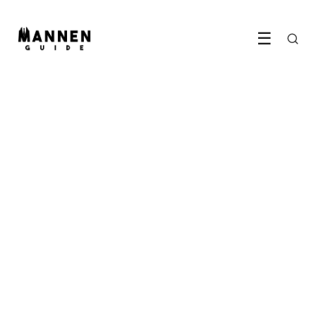
☰
LIFESTYLE
Bikefitting: zo zorg je dat alles
'daarbeneden' goed blijft
13 April 2025
·
3 min leestijd