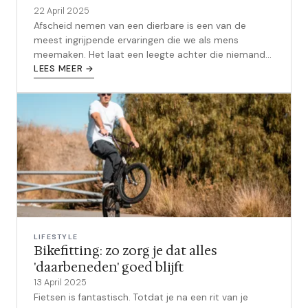
22 April 2025
Afscheid nemen van een dierbare is een van de
meest ingrijpende ervaringen die we als mens
meemaken. Het laat een leegte achter die niemand
kan opvullen en roept een stroom aan...
LEES MEER →
LIFESTYLE
Bikefitting: zo zorg je dat alles
'daarbeneden' goed blijft
13 April 2025
Fietsen is fantastisch. Totdat je na een rit van je