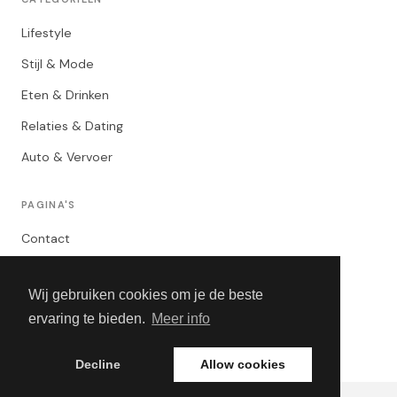
Lifestyle
Stijl & Mode
Eten & Drinken
Relaties & Dating
Auto & Vervoer
PAGINA'S
Contact
Privacybeleid
Wij gebruiken cookies om je de beste
Algemene Voorwaarden
ervaring te bieden.
Meer info
Adverteren
Decline
Allow cookies