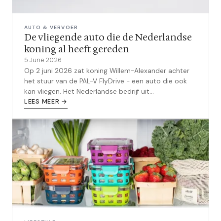
AUTO & VERVOER
De vliegende auto die de Nederlandse
koning al heeft gereden
5 June 2026
Op 2 juni 2026 zat koning Willem-Alexander achter
het stuur van de PAL-V FlyDrive - een auto die ook
kan vliegen. Het Nederlandse bedrijf uit
Raamsdonksveer heeft RDW-goedkeuring als
LEES MEER →
autofabrikant. Dit is wat je moet weten.