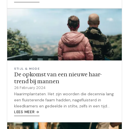
STIJL & MODE
De opkomst van een nieuwe haar-
trend bij mannen
26 February 2024
Haarimplantaten. Het zijn woorden die decennia lang
een fluisterende faam hadden, nagefluisterd in
kleedkamers en gedeelde in stilte, zelfs in een tijd
waarin er meer gepraat werd ...
LEES MEER →