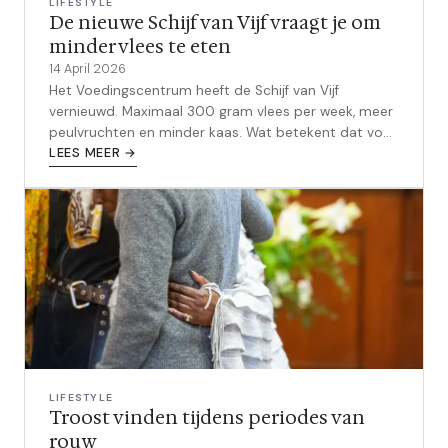
LIFESTYLE
De nieuwe Schijf van Vijf vraagt je om
minder vlees te eten
14 April 2026
Het Voedingscentrum heeft de Schijf van Vijf
vernieuwd. Maximaal 300 gram vlees per week, meer
peulvruchten en minder kaas. Wat betekent dat voor
sportieve mannen?
LEES MEER →
LIFESTYLE
Troost vinden tijdens periodes van
rouw