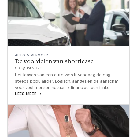
AUTO & VERVOER
De voordelen van shortlease
9 August 2022
Het leasen van een auto wordt vandaag de dag
steeds populairder. Logisch, aangezien de aanschaf
voor veel mensen natuurlijk financieel een flinke
uitgave is. Door te leasen kun je ...
LEES MEER →