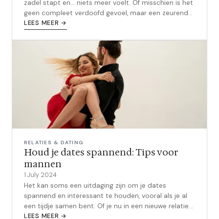
zadel stapt en... niets meer voelt. Of misschien is het
geen compleet verdoofd gevoel, maar een zeurende
pijn die je dwing...
LEES MEER →
RELATIES & DATING
Houd je dates spannend: Tips voor
mannen
1 July 2024
Het kan soms een uitdaging zijn om je dates
spannend en interessant te houden, vooral als je al
een tijdje samen bent. Of je nu in een nieuwe relatie
zit of een lange tijd samen be...
LEES MEER →