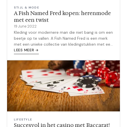
STIJL & MODE
A Fish Named Fred kopen: herenmode
met een twist
19 June 2022
Kleding voor modernere man die niet bang is om een
beetje op te vallen. A Fish Named Fred is een merk
met een unieke collectie van kledingstukken met een
twist. De bijzondere print...
LEES MEER →
LIFESTYLE
Succesvol in het casino met Baccarat!