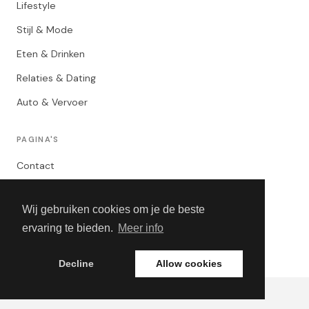
Lifestyle
Stijl & Mode
Eten & Drinken
Relaties & Dating
Auto & Vervoer
PAGINA'S
Contact
Privacybeleid
Wij gebruiken cookies om je de beste
Algemene Voorwaarden
ervaring te bieden.
Meer info
Adverteren
Decline
Allow cookies
© 2026 Mannen Guide. Alle rechten voorbehouden.