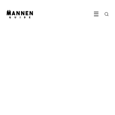
☰
RELATIES & DATING
Duidelijk zijn op dates betaalt
zich dubbel terug
10 June 2026
·
5 min leestijd