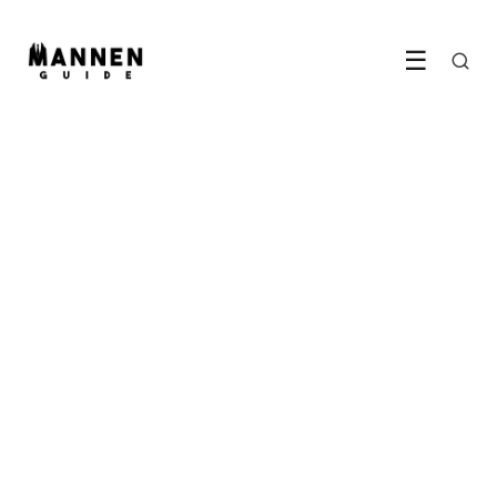
☰
STIJL & MODE
Gorpcore is de outdoormode
die niet meer weggaat uit de
stad
13 June 2026
·
5 min leestijd