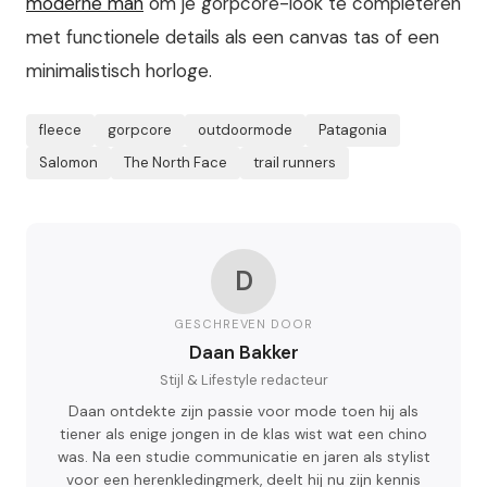
moderne man
om je gorpcore-look te completeren
met functionele details als een canvas tas of een
minimalistisch horloge.
fleece
gorpcore
outdoormode
Patagonia
Salomon
The North Face
trail runners
D
GESCHREVEN DOOR
Daan Bakker
Stijl & Lifestyle redacteur
Daan ontdekte zijn passie voor mode toen hij als
tiener als enige jongen in de klas wist wat een chino
was. Na een studie communicatie en jaren als stylist
voor een herenkledingmerk, deelt hij nu zijn kennis